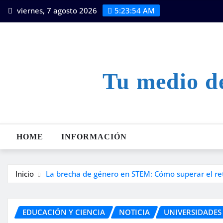
Saltar
viernes, 7 agosto 2026
5:23:55 AM
al
contenido
Tu medio de
HOME
INFORMACIÓN
Inicio
La brecha de género en STEM: Cómo superar el ret
EDUCACIÓN Y CIENCIA
NOTICIA
UNIVERSIDADES